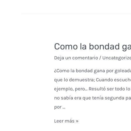
te
iluminará
una
sonrisa
Como la bondad ga
Deja un comentario
/
Uncategoriz
¿Como la bondad gana por goleada 
que lo demuestra; Cuando escuché
ejemplo, pero… Resultó ser todo lo
no sabía era que tenía segunda pa
por …
Como
Leer más »
la