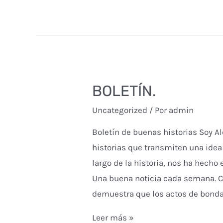
bondad
gana
por
goleada
BOLETÍN.
Uncategorized
/ Por
admin
Boletín de buenas historias Soy A
historias que transmiten una idea 
largo de la historia, nos ha hecho
Una buena noticia cada semana. 
demuestra que los actos de bond
BOLETÍN.
Leer más »