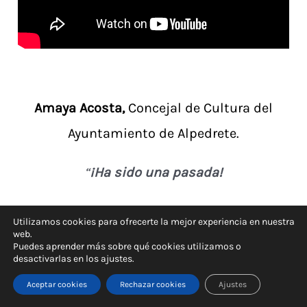
Amaya Acosta,
Concejal de Cultura del
Ayuntamiento de Alpedrete.
“
¡Ha sido una pasada!
Más de 300 personas, les ha enganchado
Utilizamos cookies para ofrecerte la mejor experiencia en nuestra
web.
desde el principio
.
Súper recomendable
.”
Puedes aprender más sobre qué cookies utilizamos o
desactivarlas en los ajustes.
Aceptar cookies
Rechazar cookies
Ajustes